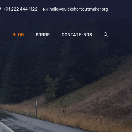
+91 222 444 1122
hello@quickshortcutmaker.org
A
BLOG
SOBRE
CONTATE-NOS