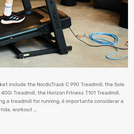
ket include the NordicTrack C
990
Treadmill
,
the Sole
400i Treadmill
,
the Horizon Fitness T101 Treadmill
,
g a treadmill for running
, é importante considerar a
rida,
workout
…
Leia mais