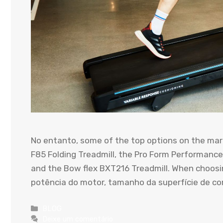
No entanto,
some of the top options on the mar
F85 Folding Treadmill
,
the Pro Form Performance 
and the Bow flex BXT216 Treadmill
.
When choosin
potência do motor, tamanho da superfície de cor
Categorias
BLOG
Deixe um comentário