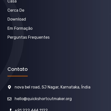
Casa
Cerca De
Download
Em Formação
Perguntas Frequentes
Contato
nova bel road, SJ Nagar, Karnataka, Índia
hello@quickshortcutmaker.org
+91 222 444 1122