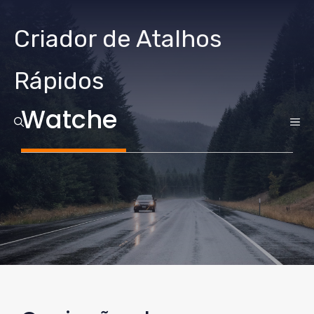
Ir
para
Criador de Atalhos
o
conteúdo
Rápidos
Watche
CA