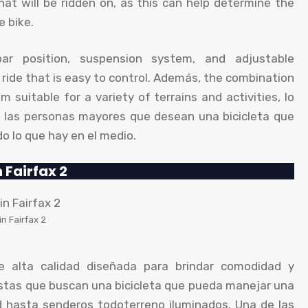
hat will be ridden on
,
as this can help determine the
e bike
.
ar position
,
suspension system
,
and adjustable
ride that is easy to control
. Además,
the combination
suitable for a variety of terrains and activities
, lo
a las personas mayores que desean una bicicleta que
o lo que hay en el medio.
 Fairfax 2
n Fairfax 2
de alta calidad diseñada para brindar comodidad y
clistas que buscan una bicicleta que pueda manejar una
ad hasta senderos todoterreno iluminados. Una de las