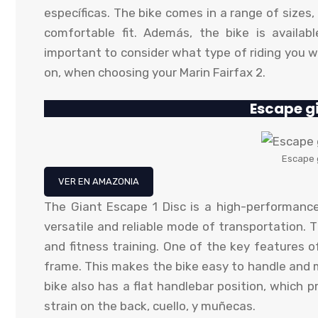
específicas.
The bike comes in a range of sizes
,
comfortable fit
. Además,
the bike is availa
important to consider what type of riding you wi
on
,
when choosing your Marin Fairfax
2.
Escape gi
Escape 
VER EN AMAZONIA
The Giant Escape
1
Disc is a high-performance
versatile and reliable mode of transportation
.
T
and fitness training
.
One of the key features o
frame
.
This makes the bike easy to handle and
bike also has a flat handlebar position
,
which pr
strain on the back
, cuello, y muñecas.