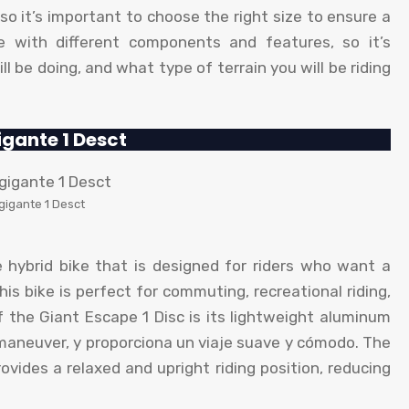
so it’s important to choose the right size to ensure a
ble with different components and features
,
so it’s
ll be doing
,
and what type of terrain you will be riding
gante 1 Desct
gigante 1 Desct
 hybrid bike that is designed for riders who want a
his bike is perfect for commuting
,
recreational riding
,
f the Giant Escape
1
Disc is its lightweight aluminum
 maneuver
, y proporciona un viaje suave y cómodo.
The
ovides a relaxed and upright riding position
,
reducing