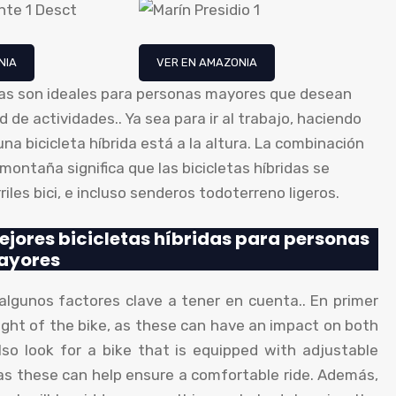
NIA
VER EN AMAZONIA
ridas son ideales para personas mayores que desean
de actividades.. Ya sea para ir al trabajo, haciendo
una bicicleta híbrida está a la altura. La combinación
 montaña significa que las bicicletas híbridas se
iles bici, e incluso senderos todoterreno ligeros.
jores bicicletas híbridas para personas
ayores
 algunos factores clave a tener en cuenta.. En primer
ight of the bike
,
as these can have an impact on both
lso look for a bike that is equipped with adjustable
as these can help ensure a comfortable ride
. Además,