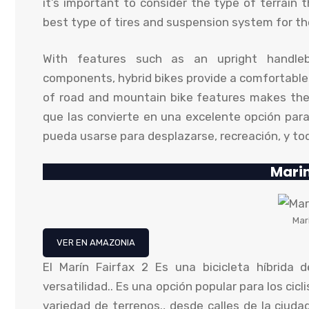
it’s important to consider the type of terrain t
best type of tires and suspension system for th
With features such as an upright handleb
components
,
hybrid bikes provide a comfortable 
of road and mountain bike features makes them 
que las convierte en una excelente opción par
pueda usarse para desplazarse, recreación, y tod
Marin
Mari
VER EN AMAZONIA
El Marín Fairfax 2 Es una bicicleta híbrida 
versatilidad.. Es una opción popular para los ci
variedad de terrenos., desde calles de la ciud