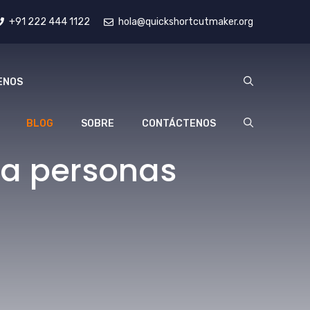
+91 222 444 1122
hola@quickshortcutmaker.org
ENOS
BLOG
SOBRE
CONTÁCTENOS
ara personas