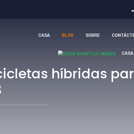
CASA
BLOG
SOBRE
CONTÁCT
CASA
cicletas híbridas p
3