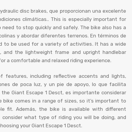
ydraulic disc brakes
, que proporcionan una excelente
diciones climáticas..
This is especially important for
 need to stop quickly and safely
.
The bike also has a
colinas y abordar diferentes terrenos. En términos de
d to be used for a variety of activities
.
It has a wide
,
and the lightweight frame and upright handlebar
 for a comfortable and relaxed riding experience
.
of features
,
including reflective accents and lights
,
nes de poca luz, y un pie de apoyo, lo que facilita
 the Giant Escape
1 Desct, es importante considerar
 bike comes in a range of sizes
,
so it’s important to
e fit
. Además,
the bike is available with different
o consider what type of riding you will be doing
,
and
hoosing your Giant Escape
1 Desct.