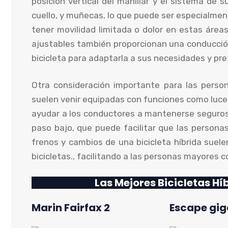
posición vertical del manillar y el sistema de 
cuello, y muñecas, lo que puede ser especialm
tener movilidad limitada o dolor en estas área
ajustables también proporcionan una conducción
bicicleta para adaptarla a sus necesidades y pre
Otra consideración importante para las person
suelen venir equipadas con funciones como luces,
ayudar a los conductores a mantenerse seguros
paso bajo, que puede facilitar que las persona
frenos y cambios de una bicicleta híbrida suele
bicicletas., facilitando a las personas mayores co
Las Mejores Bicicletas H
Marin Fairfax 2
Escape gig