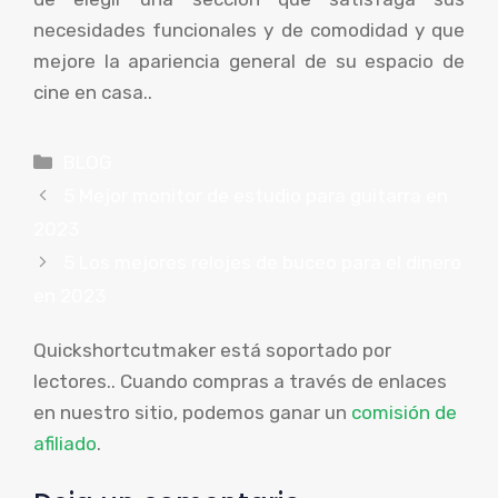
necesidades funcionales y de comodidad y que
mejore la apariencia general de su espacio de
cine en casa..
Categorías
BLOG
5 Mejor monitor de estudio para guitarra en
2023
5 Los mejores relojes de buceo para el dinero
en 2023
Quickshortcutmaker está soportado por
lectores.. Cuando compras a través de enlaces
en nuestro sitio, podemos ganar un
comisión de
afiliado
.