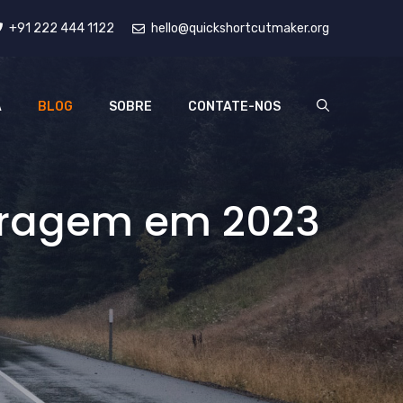
+91 222 444 1122
hello@quickshortcutmaker.org
A
BLOG
SOBRE
CONTATE-NOS
stragem em 2023