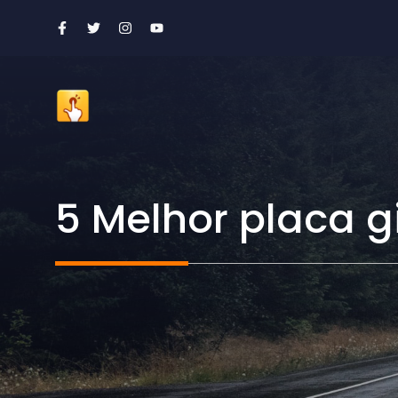
Ir
para
o
conteúdo
5 Melhor placa 