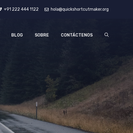
+91 222 444 1122
hola@quickshortcutmaker.org
BLOG
SOBRE
CONTÁCTENOS