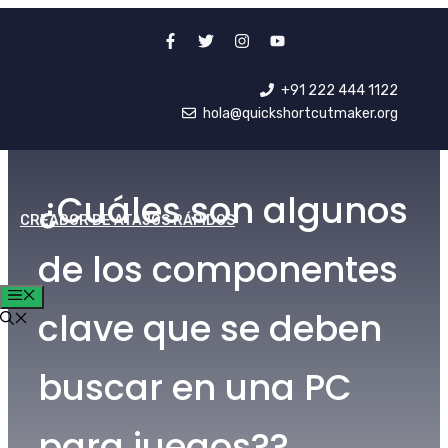
saltar
al
contenido
+91 222 444 1122
hola@quickshortcutmaker.org
¿Cuáles son algunos
CREADOR DE ATAJOS RÁPIDOS
de los componentes
MENÚ
clave que se deben
buscar en una PC
para juegos??