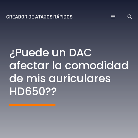
saltar
al
MENÚ
CREADOR DE ATAJOS RÁPIDOS
contenido
¿Puede un DAC
afectar la comodidad
de mis auriculares
HD650??