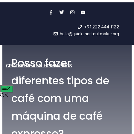
Ir
para
o
+91 222 444 1122
conteúdo
hello@quickshortcutmaker.org
Posso fazer
CRIADOR DE ATALHOS RÁPIDOS
diferentes tipos de
CARDÁPIO
café com uma
máquina de café
expresso?