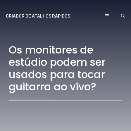
Ir
para
CARDÁPIO
CRIADOR DE ATALHOS RÁPIDOS
o
conteúdo
Os monitores de
estúdio podem ser
usados ​​para tocar
guitarra ao vivo?