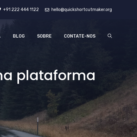
+91 222 444 1122
hello@quickshortcutmaker.org
A
BLOG
SOBRE
CONTATE-NOS
ma plataforma