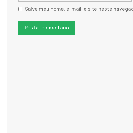
na
rede
Salve meu nome, e-mail, e site neste navega
Internet