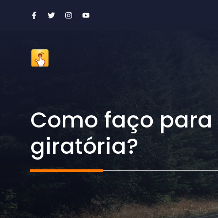
Ir
para
o
conteúdo
Como faço para 
giratória?