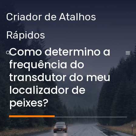
Ir
para
Criador de Atalhos
o
conteúdo
Rápidos
Como determino a
CA
frequência do
transdutor do meu
localizador de
peixes?