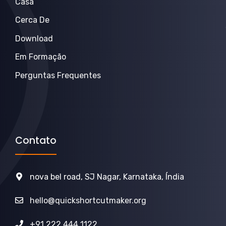
Casa
Cerca De
Download
Em Formação
Perguntas Frequentes
Contato
nova bel road, SJ Nagar, Karnataka, Índia
hello@quickshortcutmaker.org
+91 222 444 1122