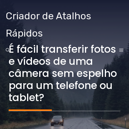
Ir
para
Criador de Atalhos
o
conteúdo
Rápidos
É fácil transferir fotos
CA
e vídeos de uma
câmera sem espelho
para um telefone ou
tablet?