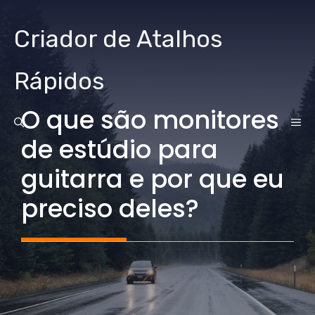
Ir
para
Criador de Atalhos
o
conteúdo
Rápidos
O que são monitores
CA
de estúdio para
guitarra e por que eu
preciso deles?