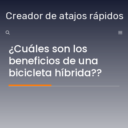
saltar
al
Creador de atajos rápidos
contenido
ME
¿Cuáles son los
beneficios de una
bicicleta híbrida??