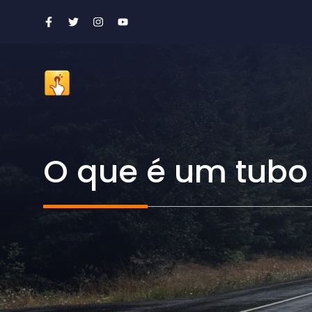
Ir
para
o
conteúdo
O que é um tubo 