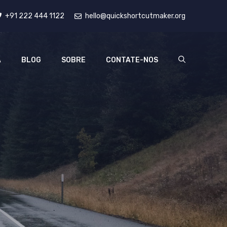
+91 222 444 1122
hello@quickshortcutmaker.org
A
BLOG
SOBRE
CONTATE-NOS