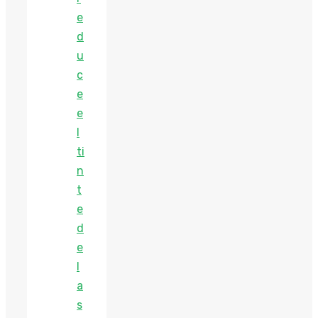
e
d
u
c
e
e
l
ti
n
t
e
d
e
l
a
s