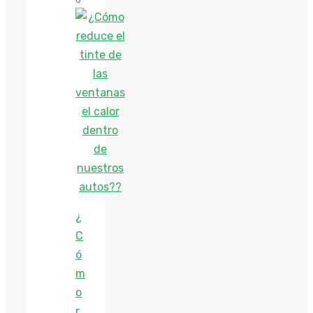
¿
C
ó
m
o
r