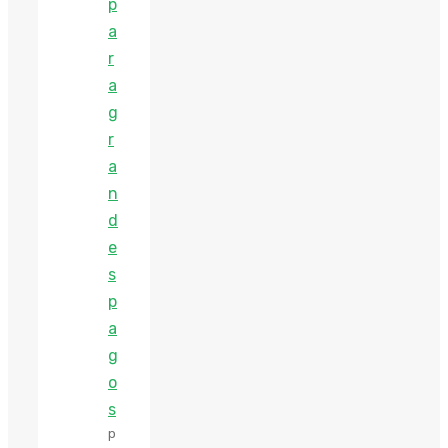
p
a
r
a
g
r
a
n
d
e
s
p
a
g
o
s
p