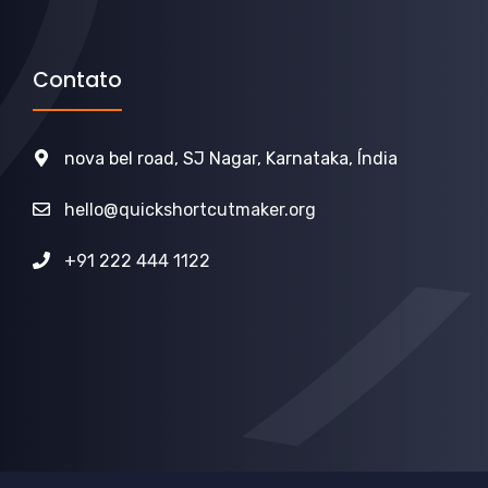
Contato
nova bel road, SJ Nagar, Karnataka, Índia
hello@quickshortcutmaker.org
+91 222 444 1122