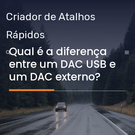
Ir
para
Criador de Atalhos
o
conteúdo
Rápidos
Qual é a diferença
CA
entre um DAC USB e
um DAC externo?