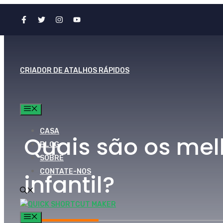
Ir
para
o
conteúdo
CRIADOR DE ATALHOS RÁPIDOS
CARDÁPIO
CASA
Quais são os mel
BLOG
SOBRE
CONTATE-NOS
infantil?
CARDÁPIO