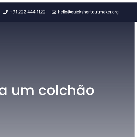
+91 222 444 1122
hello@quickshortcutmaker.org
ra um colchão