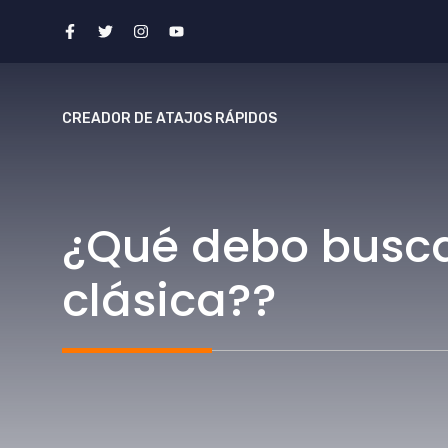
saltar
al
contenido
CREADOR DE ATAJOS RÁPIDOS
¿Qué debo busca
clásica??