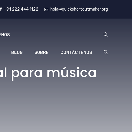
+91 222 444 1122
hola@quickshortcutmaker.org
ENOS
BLOG
SOBRE
CONTÁCTENOS
al para música