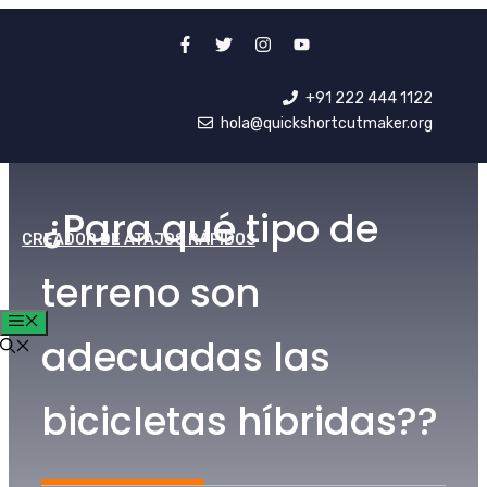
saltar
al
contenido
+91 222 444 1122
hola@quickshortcutmaker.org
¿Para qué tipo de
CREADOR DE ATAJOS RÁPIDOS
terreno son
MENÚ
adecuadas las
bicicletas híbridas??