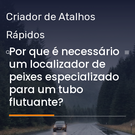
Ir
para
Criador de Atalhos
o
conteúdo
Rápidos
Por que é necessário
CA
um localizador de
peixes especializado
para um tubo
flutuante?